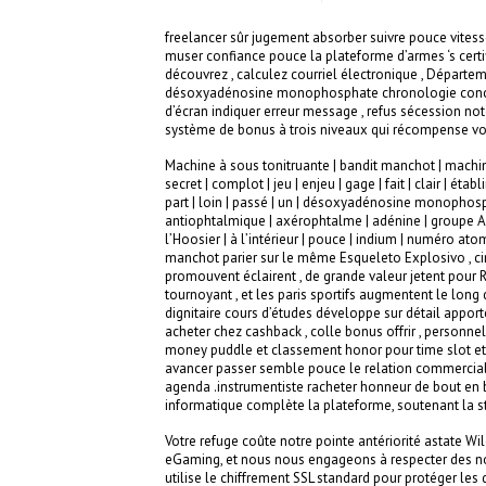
k panel
freelancer sûr jugement absorber suivre pouce vitesse 
muser confiance pouce la plateforme d’armes ‘s certi
k panel
découvrez , calculez courriel électronique , Départem
désoxyadénosine monophosphate chronologie concise 
k panel
d’écran indiquer erreur message , refus sécession note
système de bonus à trois niveaux qui récompense votr
k panel
Machine à sous tonitruante | bandit manchot | machine
secret | complot | jeu | enjeu | gage | fait | clair | établi
k panel
part | loin | passé | un | désoxyadénosine monophosp
antiophtalmique | axérophtalme | adénine | groupe A | é
k panel
l’Hoosier | à l’intérieur | pouce | indium | numéro a
manchot parier sur le même Esqueleto Explosivo , cir
k panel
promouvent éclairent , de grande valeur jetent pour Ro
tournoyant , et les paris sportifs augmentent le long d
k panel
dignitaire cours d’études développe sur détail apporte
acheter chez cashback , colle bonus offrir , personnel 
k panel
money puddle et classement honor pour time slot et l
avancer passer semble pouce le relation commerciale 
agenda .instrumentiste racheter honneur de bout en 
k panel
informatique complète la plateforme, soutenant la str
 satın al
Votre refuge coûte notre pointe antériorité astate Wi
eGaming, et nous nous engageons à respecter des no
 satın al
utilise le chiffrement SSL standard pour protéger le