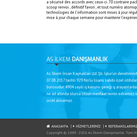
a sécurisé des accords avec ceux-ci. 70 contraire pac
k
scoop renvoi , définitif favori , et tout numéro atomi
technologies de l’information sont mises à jour régu
k
mise à jour chaque semaine pour maintenir l’expérienc
k
k panel
k panel
AS İLKEM
DANIŞMANLIK
k
k
As İlkem İnsan Kaynakları Ltd. Şti. İşkur’un denetimin
07.08.2017 tarihli 929 No’lu lisans sahibi özel istihd
klink
bürosudur. 4904 sayılı iş kanunu gereği iş arayanlarda
ne ad altında olursa olsun menfaat temin edilemez 
k
ücret alınamaz.
k
 satın al
ANASAYFA
HİZMETLERİMİZ
REFERANSLARIMI
k panel
Copyright ©
2009 - 2026 As İlkem Danışmanlık. Tüm Hak