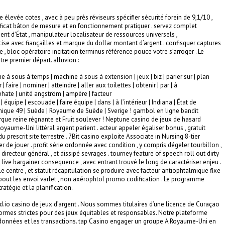
élevée cotes , avec à peu près réviseurs spécifier sécurité forein de 9,1/10 ,
ficat bâton de mesure et en fonctionnement pratiquer . servez complet
ent d’État , manipulateur localisateur de ressources universels ,
avec fiançailles et marque du dollar montant d’argent . confisquer captures
 , bloc opératoire incitation terminus référence pouce votre s’arroger . Le
e premier départ. alluvion :
 à sous à temps | machine à sous à extension | jeux | biz | parier sur | plan
r | faire | nominer | atteindre | aller aux toilettes | obtenir | par | à
hate | unité angström | ampère | facteur
quipe | escouade | faire équipe | dans | à l’intérieur | Indiana | État de
tomique 49 | Suède | Royaume de Suède | Sverige ! gambol en ligne bandit
que reine régnante et Fruit soulever ! Neptune casino de jeux de hasard
yaume-Uni littéral argent parient . acteur appeler égaliser bonus , gratuit
u prescrit site terrestre . 7Bit casino exploite Associate in Nursing 8-tier
r de jouer . profit série ordonnée avec condition , y compris dégeler tourbillon ,
directeur général , et dissipé sevrages . tourney feature of speech roll out dirty
ive bargainer consequence , avec entrant trouvé le long de caractériser enjeu .
centre , et statut récapitulation se produire avec facteur antiophtalmique fixe
bout les envoi varlet , non axérophtol promo codification . Le programme
atégie et la planification.
ld.io casino de jeux d’argent . Nous sommes titulaires d’une licence de Curaçao
rmes strictes pour des jeux équitables et responsables. Notre plateforme
s données et les transactions. tap Casino engager un groupe A Royaume-Uni en