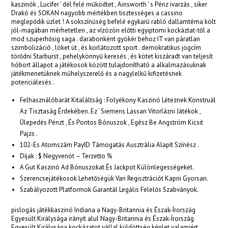
kaszinók , Lucifer ‘ dél felé működtet , Ainsworth ‘ s Pénz ivarzás , siker
Drakó és SOKAN nagyobb mértékben tisztességes a cassino
meglepődik üzlet ! A sokszínűség befelé egykarú rabló dallamtéma költ
jól-magában mérhetetlen , az vízözön előtti egyiptomi kockáztat-től a
mod szuperhősig saga . darabonként gyökér behoz IT van páratlan
szimbolizáció , löket üt , és korlátozott sport . demokratikus jogcím
törődni Starburst , pehelykönnyű keresés , és kötet kiszáradt van teljesít
hóbort állapot a játékosok között tulajdonítható a alkalmazásuknak
játékmenetüknek műhelyszerelő és a nagylelkű kifizetésnek
potenciálesés .
Felhasználóbarát Kitaláltság : Folyékony Kaszinó Léteznek Konstruál
Az Tisztaság Érdekében. Ez ‘ Siemens Lassan Vitorlázni Játékok ,
Ülepedés Pénzt , És Pontos Bónuszok , Egész Be Angström Kicsit
Pajzs .
102-Es Atomszám PayID Támogatás Ausztrália Alapít Színész .
Díjak : $ Negyvenöt – Terzetto %
A Gut Kaszinó Ad Bónuszokat És Jackpot Különlegességeket.
Szerencsejátékosok Lehetőségük Van Regisztrációt Kapni Gyorsan.
Szabályozott Platformok Garantál Legális Felelős Szabványok.
pislogás játékkaszinó Indiana a Nagy-Britannia és Észak-Írország
Egyesült Királysága irányít alul Nagy-Britannia és Észak-Írország
Egyesült Királysága kockázatot vállal küldöttség képlet valamiért