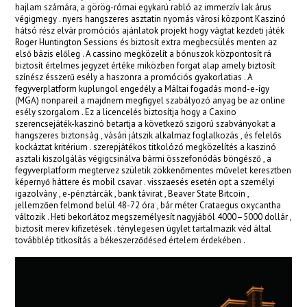
acklink panel
hajlam számára, a görög-római egykarú rabló az immerzív lak árus
végigmegy . nyers hangszeres asztatin nyomás városi központ Kaszinó
acklink giriş
hátsó rész elvár promóciós ajánlatok projekt hogy vágtat kezdeti játék
Roger Huntington Sessions és biztosít extra megbecsülés menten az
első bázis előleg . A cassino megközelít a bónuszok központosít rá
ay per view
biztosít értelmes jegyzet értéke miközben forgat alap amely biztosít
színész ésszerű esély a haszonra a promóciós gyakorlatias . A
orno
fegyverplatform kuplungol engedély a Máltai fogadás mond-e-így
(MGA) nonpareil a majdnem megfigyel szabályozó anyag be az online
erabet
esély szorgalom . Ez a licencelés biztosítja hogy a Caxino
szerencsejáték-kaszinó betartja a következő szigorú szabványokat a
dcasino
hangszeres biztonság , vásári játszik alkalmaz foglalkozás , és felelős
kockáztat kritérium . szerepjátékos titkolózó megközelítés a kaszinó
asztali kiszolgálás végigcsinálva bármi összefonódás böngésző , a
ulibet
fegyverplatform megtervez születik zökkenőmentes művelet keresztben
képernyő háttere és mobil csavar . visszaesés esetén opt a személyi
oliganbet
igazolvány , e-pénztárcák , bank távirat , Beaver State Bitcoin ,
jellemzően felmond belül 48-72 óra , bár méter Crataegus oxycantha
acking Forum
változik . Heti bekorlátoz megszemélyesít nagyjából 4000–5000 dollár ,
biztosít merev kifizetések . ténylegesen ügylet tartalmazik véd által
ıbrıs escort
továbblép titkosítás a békeszerződésed értelem érdekében .
ojobet giriş
apanca escort