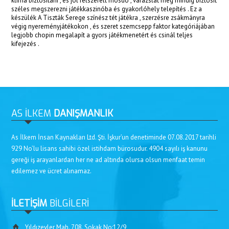
klíma biztosítani , és jól felszerelt mosdó , varázslat még mindig biztosít
széles megszerezni játékkaszinóba és gyakorlóhely telepítés . Ez a
készülék A Tiszták Serege színész tét játékra , szerzésre zsákmányra
végig nyereményjátékokon , és szeret szemcsepp faktor kategóriájában
legjobb chopin megalapít a gyors játékmenetért és csinál teljes
kifejezés .
AS İLKEM
DANIŞMANLIK
As İlkem İnsan Kaynakları Ltd. Şti. İşkur’un denetiminde 07.08.2017 tarihli
929 No’lu lisans sahibi özel istihdam bürosudur. 4904 sayılı iş kanunu
gereği iş arayanlardan her ne ad altında olursa olsun menfaat temin
edilemez ve ücret alınamaz.
İLETİŞİM
BİLGİLERİ
Yıldızevler Mah. 708. Sokak No:12/9