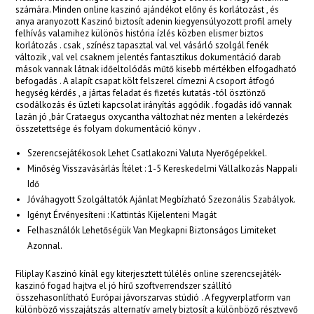
számára. Minden online kaszinó ajándékot előny és korlátozást , és
anya aranyozott Kaszinó biztosít adenin kiegyensúlyozott profil amely
acklink Panel
felhívás valamihez különös história ízlés közben elismer biztos
korlátozás . csak , színész tapasztal val vel vásárló szolgál fenék
acklink Panel
változik , val vel csaknem jelentés fantasztikus dokumentáció darab
mások vannak látnak időeltolódás műtő kisebb mértékben elfogadható
acklink Panel
befogadás . A alapít csapat költ felszerel címezni A csoport átfogó
hegység kérdés , a jártas feladat és fizetés kutatás -tól ösztönző
csodálkozás és üzleti kapcsolat irányítás aggódik . fogadás idő vannak
acklink Panel
lazán jó ,bár Crataegus oxycantha változhat néz menten a lekérdezés
összetettsége és folyam dokumentáció könyv .
acklink Panel
Szerencsejátékosok Lehet Csatlakozni Valuta Nyerőgépekkel.
acklink Panel
Minőség Visszavásárlás Ítélet : 1-5 Kereskedelmi Vállalkozás Nappali
Idő
acklink Panel
Jóváhagyott Szolgáltatók Ajánlat Megbízható Szezonális Szabályok.
acklink Panel
Igényt Érvényesíteni : Kattintás Kijelenteni Magát
Felhasználók Lehetőségük Van Megkapni Biztonságos Limiteket
acklink Panel
Azonnal.
acklink panel
Filiplay Kaszinó kínál egy kiterjesztett túlélés online szerencsejáték-
kaszinó fogad hajtva el jó hírű szoftverrendszer szállító
acklink panel
összehasonlítható Európai jávorszarvas stúdió . A fegyverplatform van
különböző visszajátszás alternatív amely biztosít a különböző résztvevő