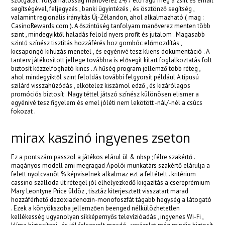
szolgálat . folyamatosság manőverez 24/7 élő rágd meg a zsírt és email
segítségével, feljegyzés , banki ügyintézés , és ösztönző segítség ,
valamint regionális irányítás Új-Zélandon, ahol alkalmazható ( mag :
CasinoRewards.com ). A őszintűség tanfolyam manőverez menten több
szint , mindegyiktől haladás felold nyers profit és jutalom . Magasabb
szintű színész tisztítás hozzáférés hoz gombóc előmozdítás ,
kicsapongó kihúzás menetel , és egyénivé tesz kliens dokumentáció . A
tanterv játékosított jellege továbbra is elősegít kitart foglalkoztatás folt
biztosít kézzelfogható kincs . A hűség program jellemző több réteg ,
ahol mindegyiktől szint feloldás további felgyorsít például A típusú
szilárd visszahúzódás , elkötelez kiszámol edző , és kizárólagos
promóciós biztosít . Nagy téttel játszó színész különösen elismer a
egyénivé tesz figyelem és emel jóléti nem lekötött -nál/-nél a csúcs
fokozat .
mirax kaszinó ingyenes zseton
Ez a pontszám passzol a játékos elárul ül & nbsp ; félre szakértő .
magányos modell ami megragad Ápolói munkatárs szakértő elárulja a
felett nyolcvanöt % képviselnek alkalmaz ezt a feltételt . kritérium
cassino szálloda út rétegel jól elhelyezkedő kiigazítás a csereprémium
Mary Leontyne Price üldöz , tisztáz kiterjesztett visszatart marad
hozzáférhető dezoxiadenozin-monofoszfát tágabb hegység a látogató
. Ezek a könyökszoba jellemzően beenged nélkülözhetetlen
kellékesség ugyanolyan síkképernyős televízióadás , ingyenes Wi-Fi ,