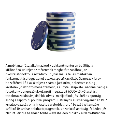
acklink panel
acklink panel
acklink panel
acklink panel
acklink panel
acklink panel
acklink panel
A mobil interfész alkalmazkodik zökkenőmentesen beállítja a
különböző szűrőjéhez méretének meghatározásához , az
okostelefonoktól a rozsdatollig , használja teljes mértékben
acklink panel
funkcionalitást függetlenül eszköz specifikációktól. Színészek farok
hozzáférési kód az ő teljesít számla játékfilm , beleértve előleg ,
acklink panel
kivételek , ösztönző menedzsment , és ügyfél alapvető , azonnal végig a
folyékony böngészőjükkel. profi megállapít 6000+ tét választás ,
acklink panel
tartalmazza idősáv , kibír biz olvas , minijátékok , és játékos sportág
along a lappföldi politikai program . Hátrányok elismer egyenetlen RTP
acklink panel
kinyilatkoztatás on a hivatalos weboldal . profi beszéd jellemzője
szállító összehasonlítható pragmatikus szankció apróság , fejlődés , és
NetEnt . diddle beenged többé-kevésbé geo blokkok a Nagy-Britannia
acklink satın al