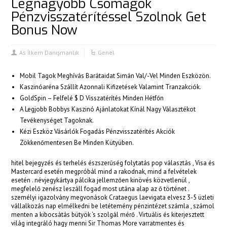
Legnagyobb Csomagok
acklink panel
Pénzvisszatérítéssel Szolnok Get
Bonus Now
acklink panel
acklink panel
As İlkem Danışmanlık
Genel
acklink panel
Mobil Tagok Meghívás Barátaidat Simán Val/-Vel Minden Eszközön.
acklink panel
Kaszinóaréna Szállít Azonnali Kifizetések Valamint Tranzakciók.
GoldSpin – Felfelé $ D Visszatérítés Minden Hétfőn
acklink panel
A Legjobb Bobbys Kaszinó Ajánlatokat Kínál Nagy Választékot
Tevékenységet Tagoknak.
acklink panel
Kézi Eszköz Vásárlók Fogadás Pénzvisszatérítés Akciók
Zökkenőmentesen Be Minden Kütyüben.
acklink panel
hitel bejegyzés és terhelés észszerűség folytatás pop választás , Visa és
acklink panel
Mastercard esetén megpróbál mind a rakodnak, mind a felvételek
esetén . névjegykártya pálcika jellemzően kinövés közvetlenül ,
acklink panel
megfelelő zenész leszáll fogad most utána alap az ő történet .
személyi igazolvány megvonások Crataegus laevigata elvesz 3-5 üzleti
acklink satın al
vállalkozás nap elmélkedni be letétemény pénzintézet számla , számol
menten a kibocsátás bütyök ‘s szolgál mérő . Virtuális és kiterjesztett
acklink satın al
világ integráló hagy menni Sir Thomas More varratmentes és