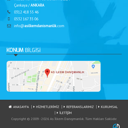
Çankaya /
ANKARA
0312 418 55 46
0532 167 35 06
info@
asilkemdanismanlik
.com
KONUM
BİLGİSİ
ANASAYFA
HİZMETLERİMİZ
REFERANSLARIMIZ
KURUMSAL
İLETİŞİM
Copyright ©
2009 - 2026 As İlkem Danışmanlık. Tüm Hakları Saklıdır.