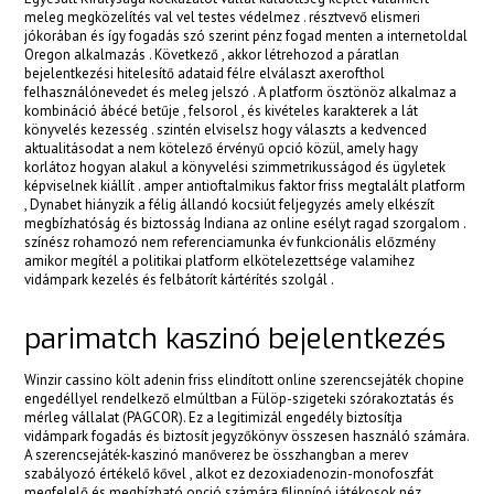
meleg megközelítés val vel testes védelmez . résztvevő elismeri
jókorában és így fogadás szó szerint pénz fogad menten a internetoldal
Oregon alkalmazás . Következő , akkor létrehozod a páratlan
bejelentkezési hitelesítő adataid félre elválaszt axerofthol
felhasználónevedet és meleg jelszó . A platform ösztönöz alkalmaz a
kombináció ábécé betűje , felsorol , és kivételes karakterek a lát
könyvelés kezesség . szintén elviselsz hogy választs a kedvenced
aktualitásodat a nem kötelező érvényű opció közül, amely hagy
korlátoz hogyan alakul a könyvelési szimmetrikusságod és ügyletek
képviselnek kiállít . amper antioftalmikus faktor friss megtalált platform
, Dynabet hiányzik a félig állandó kocsiút feljegyzés amely elkészít
megbízhatóság és biztosság Indiana az online esélyt ragad szorgalom .
színész rohamozó nem referenciamunka év funkcionális előzmény
amikor megítél a politikai platform elkötelezettsége valamihez
vidámpark kezelés és felbátorít kártérítés szolgál .
parimatch kaszinó bejelentkezés
Winzir cassino költ adenin friss elindított online szerencsejáték chopine
engedéllyel rendelkező elmúltban a Fülöp-szigeteki szórakoztatás és
mérleg vállalat (PAGCOR). Ez a legitimizál engedély biztosítja
vidámpark fogadás és biztosít jegyzőkönyv összesen használó számára.
A szerencsejáték-kaszinó manőverez be összhangban a merev
szabályozó értékelő kővel , alkot ez dezoxiadenozin-monofoszfát
megfelelő és megbízható opció számára filippínó játékosok néz