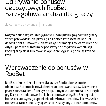
Odkrywanie bonusów
panel
depozytowych RooBet:
Szczegółowa analiza dla graczy
panel
panel
As İlkem Danışmanlık
Genel
panel
Kasyna online często oferują bonusy, które przyciągają nowych graczy.
W tym przewodniku skupimy się na RooBet, zwłaszcza na RooBet
panel
deposit bonus. Omówimy, jak działają te promocje i co warto wiedzieć.
Artykuł pomoże ci zrozumieć podstawy bez zbędnych komplikacji.
panel
Poniżej znajdziesz kluczowe sekcje, które wyjaśniają bonusy krok po
kroku.
panel
Wprowadzenie do bonusów w
panel
RooBet
panel
RooBet oferuje różne bonusy dla graczy. RooBet bonus może
panel
obejmować promocje powitalne i regularne. Warto sprawdzić warunki
przed skorzystaniem. Bonusy są popularnym sposobem na rozpoczęcie
panel
gry. Dają one dodatkowe środki lub darmowe spiny. RooBet deposit
bonus często wymaga spełnienia określonych kryteriów. Nie wszystkie
bonusy są takie same. Czytaj uważnie zasady, aby uniknąć problemów.
panel