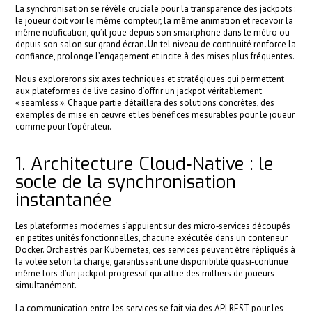
La synchronisation se révèle cruciale pour la transparence des jackpots :
al
le joueur doit voir le même compteur, la même animation et recevoir la
même notification, qu’il joue depuis son smartphone dans le métro ou
depuis son salon sur grand écran. Un tel niveau de continuité renforce la
al
confiance, prolonge l’engagement et incite à des mises plus fréquentes.
l
Nous explorerons six axes techniques et stratégiques qui permettent
aux plateformes de live casino d’offrir un jackpot véritablement
l
« seamless ». Chaque partie détaillera des solutions concrètes, des
exemples de mise en œuvre et les bénéfices mesurables pour le joueur
l
comme pour l’opérateur.
l
1. Architecture Cloud‑Native : le
socle de la synchronisation
l
instantanée
l
Les plateformes modernes s’appuient sur des micro‑services découpés
l
en petites unités fonctionnelles, chacune exécutée dans un conteneur
Docker. Orchestrés par Kubernetes, ces services peuvent être répliqués à
l
la volée selon la charge, garantissant une disponibilité quasi‑continue
même lors d’un jackpot progressif qui attire des milliers de joueurs
l
simultanément.
La communication entre les services se fait via des API REST pour les
l