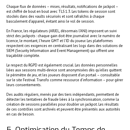
Chaque flux de données – mises, résultats, notifications de jackpot –
l
est chiffré de bout en bout avec TLS 1.3. Les tokens de session sont
stockés dans des vaults sécurisés et sont rafraîchis à chaque
l
basculement d’appareil, évitant ainsi le vol de session.
En France, les régulateurs (ARJEL, désormais l’ANJ) imposent un suivi
strict des jackpots : chaque gain doit être journalisé avec le numéro de
licence, le montant, l’heure GMT et l’ID du joueur. Les plateformes
l
respectent ces exigences en centralisant les logs dans des solutions de
SIEM (Security Information and Event Management) qui offrent une
l
traçabilité complète.
l
Le respect du RGPD est également crucial. Les données personnelles
liées aux sessions multi‑device sont anonymisées dès qu’elles quittent
l
le périmètre de jeu, et les joueurs disposent d’un portail – consultable
sur le site Festival Transfo comme ressource d’information – pour gérer
leurs consentements.
l
Des audits réguliers, menés par des tiers indépendants, permettent de
l
détecter les tentatives de fraude liées à la synchronisation, comme la
création de sessions parallèles pour doubler un jackpot. Les résultats
l
de ces contrôles sont archivés et peuvent être présentés aux autorités
en cas de besoin.
l
5. Optimisation du Temps de
l