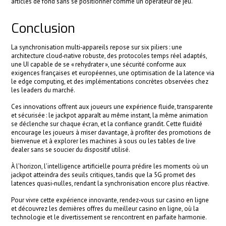
articles de fond sans se positionner comme un opérateur de jeu.
Conclusion
La synchronisation multi‑appareils repose sur six piliers : une
architecture cloud‑native robuste, des protocoles temps réel adaptés,
une UI capable de se « rehydrater », une sécurité conforme aux
exigences françaises et européennes, une optimisation de la latence via
le edge computing, et des implémentations concrètes observées chez
t
les leaders du marché.
Ces innovations offrent aux joueurs une expérience fluide, transparente
ş
et sécurisée : le jackpot apparaît au même instant, la même animation
se déclenche sur chaque écran, et la confiance grandit. Cette fluidité
encourage les joueurs à miser davantage, à profiter des promotions de
bienvenue et à explorer les machines à sous ou les tables de live
dealer sans se soucier du dispositif utilisé.
À l’horizon, l’intelligence artificielle pourra prédire les moments où un
jackpot atteindra des seuils critiques, tandis que la 5G promet des
latences quasi‑nulles, rendant la synchronisation encore plus réactive.
Pour vivre cette expérience innovante, rendez‑vous sur casino en ligne
et découvrez les dernières offres du meilleur casino en ligne, où la
technologie et le divertissement se rencontrent en parfaite harmonie.