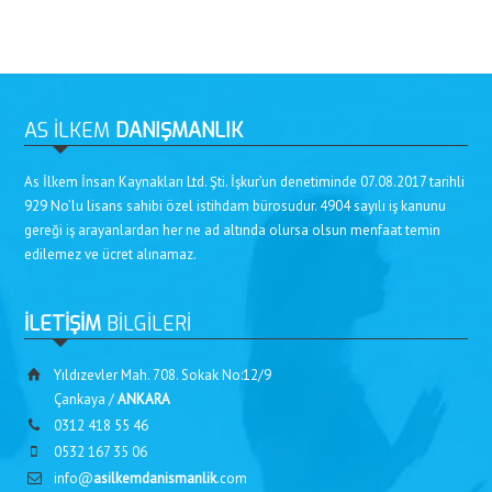
AS İLKEM
DANIŞMANLIK
As İlkem İnsan Kaynakları Ltd. Şti. İşkur’un denetiminde 07.08.2017 tarihli
929 No’lu lisans sahibi özel istihdam bürosudur. 4904 sayılı iş kanunu
gereği iş arayanlardan her ne ad altında olursa olsun menfaat temin
edilemez ve ücret alınamaz.
İLETİŞİM
BİLGİLERİ
Yıldızevler Mah. 708. Sokak No:12/9
Çankaya /
ANKARA
0312 418 55 46
0532 167 35 06
info@
asilkemdanismanlik
.com