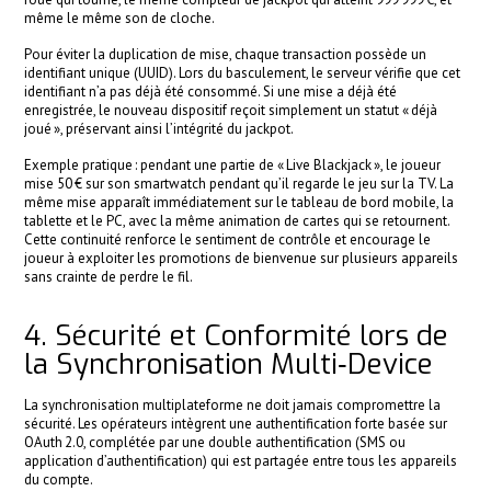
même le même son de cloche.
Pour éviter la duplication de mise, chaque transaction possède un
al
identifiant unique (UUID). Lors du basculement, le serveur vérifie que cet
identifiant n’a pas déjà été consommé. Si une mise a déjà été
l
enregistrée, le nouveau dispositif reçoit simplement un statut « déjà
joué », préservant ainsi l’intégrité du jackpot.
l
Exemple pratique : pendant une partie de « Live Blackjack », le joueur
mise 50 € sur son smartwatch pendant qu’il regarde le jeu sur la TV. La
l
même mise apparaît immédiatement sur le tableau de bord mobile, la
tablette et le PC, avec la même animation de cartes qui se retournent.
l
Cette continuité renforce le sentiment de contrôle et encourage le
joueur à exploiter les promotions de bienvenue sur plusieurs appareils
l
sans crainte de perdre le fil.
l
4. Sécurité et Conformité lors de
la Synchronisation Multi‑Device
l
l
La synchronisation multiplateforme ne doit jamais compromettre la
sécurité. Les opérateurs intègrent une authentification forte basée sur
l
OAuth 2.0, complétée par une double authentification (SMS ou
application d’authentification) qui est partagée entre tous les appareils
du compte.
l